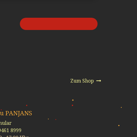
Zum Shop
zu PANJANS
mular
9461 8999