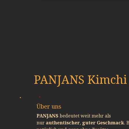
PANJANS Kimchi
Über uns
PANJANS
bedeutet weit mehr als
nur
authentischer
,
guter Geschmack
. 