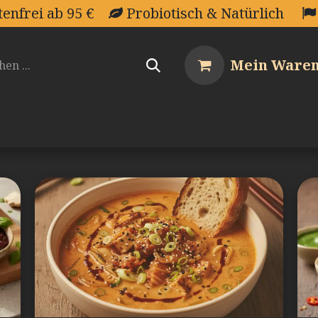
tenfrei ab 95 €
Probiotisch & Natürlich
Mein Ware
op
Rezeptwelt
Wissenswerkstatt
U