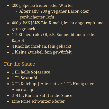
200 g Speckstreifen oder Würfel
Alternativ: 200 g veganer Bacon oder
geräucherter Tofu
400 g
PANJANS Bio-Kimchi
, leicht abgetropft und
grob gehackt
1-2 EL neutrales Öl, z.B. Sonnenblumen- oder
Rapsöl
4 Knoblauchzehen, fein gehackt
1 kleine Zwiebel, fein gewürfelt
Für die Sauce
1 EL helle
Soja
sauce
1 TL
Sesam
öl
2 TL Ketchup | Alternative: 1 TL Honig oder
Ahornsirup
3–4 EL Kimchi-Saft für die Sauce
Eine Prise schwarzer Pfeffer